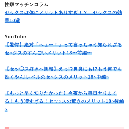
性癖マッチンコラム
セックスは体にメリットありすぎ！？ セックスの効
果10選
YouTube
【
驚愕】絶対「へぇ〜！」って言っちゃう知られざる
セ○クスのすんごいメリット18〜前編〜
【セッ◯ス好きへ朗報】えっ!?鼻炎にも!?もう何でも
効くやん!レベルのセ○クスのメリット18~中編~
【もっと早く知りたかった】今夜から毎日ヤりまく
る！もう凄すぎる！セッ○スの驚きのメリット18~後編
~