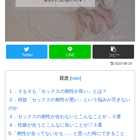
Twitter
LINE
コピー
2023-08-16
目次
[
hide
]
１．そもそも「セックスの相性が良い」とは？
２．何故「セックスの相性が悪い」という悩みが尽きない
のか
３．セックスの相性が合わないとこんなことが…３選
４．性癖が合うとこんなに良いことが♡３選
5.「相性が合ってないかも…」と思った時にできること