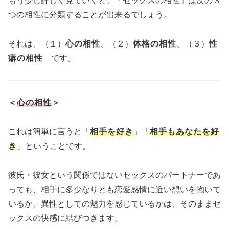
もう少し詳しく見ていくと、「セックスの相性」は次の３
つの相性に分類することが出来るでしょう。
それは、（１）
心の相性
、（２）
体格の相性
、（３）
性
癖の相性
です。
＜
心の相性
＞
これは簡単に言うと「
相手を好き
」「
相手もあなたを好
き
」ということです。
彼氏・彼女という関係ではないセックスのパートナーであ
っても、相手に多少なりとも恋愛感情に近い想いを抱いて
いるか、異性としての魅力を感じているかは、そのままセ
ックスの快感に結びつきます。