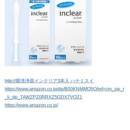
http://膣洗浄器インクリア3本入 ハナミスイ
https://www.amazon.co.jp/dp/B00KNMMO5O/ref=cm_sw_r
_li_dp_7AWZPZ0RRXZ5GDX7VQZ1
https://www.amazon.co.jp/