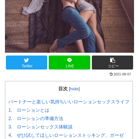
Twitter
LINE
コピー
2021-08-07
目次
[
hide
]
パートナーと楽しい気持ちいいローションセックスライフ
1. ローションとは
2. ローションの準備方法
3. ローションセックス体験談
4. ぜひ試してほしいローションストッキング、ガーゼ