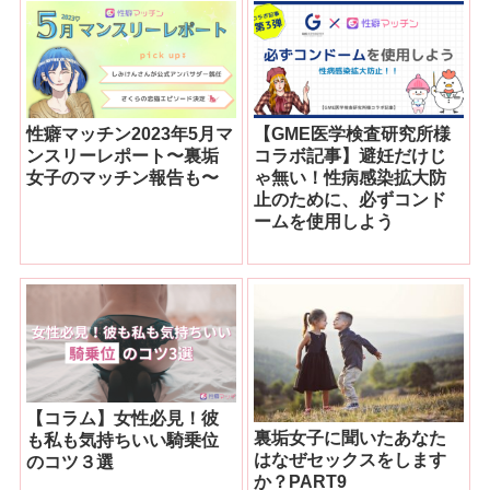
性癖マッチン2023年5月マ
【GME医学検査研究所様
ンスリーレポート〜裏垢
コラボ記事】避妊だけじ
女子のマッチン報告も〜
ゃ無い！性病感染拡大防
止のために、必ずコンド
ームを使用しよう
【コラム】女性必見！彼
裏垢女子に聞いたあなた
も私も気持ちいい騎乗位
はなぜセックスをします
のコツ３選
か？PART9