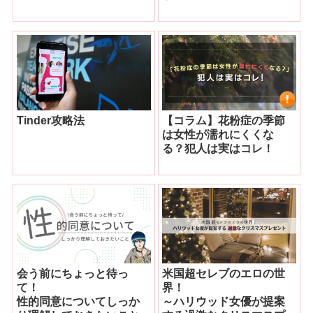
Tinder攻略法
【コラム】花粉症の季節
は女性が濡れにくくな
る？犯人は実はコレ！
会う前にちょっと待っ
米国超セレブのエロの世
て！
界！
性的同意についてしっか
～ハリウッド女優が提案